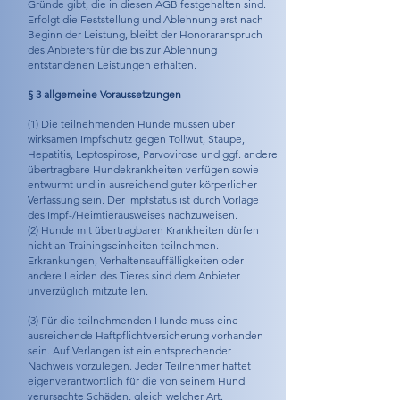
Gründe gibt, die in diesen AGB festgehalten sind.
Erfolgt die Feststellung und Ablehnung erst nach
Beginn der Leistung, bleibt der Honoraranspruch
des Anbieters für die bis zur Ablehnung
entstandenen Leistungen erhalten.
§ 3 allgemeine Voraussetzungen
(1) Die teilnehmenden Hunde müssen über
wirksamen Impfschutz gegen Tollwut, Staupe,
Hepatitis, Leptospirose, Parvovirose und ggf. andere
übertragbare Hundekrankheiten verfügen sowie
entwurmt und in ausreichend guter körperlicher
Verfassung sein. Der Impfstatus ist durch Vorlage
des Impf-/Heimtierausweises nachzuweisen.
(2) Hunde mit übertragbaren Krankheiten dürfen
nicht an Trainingseinheiten teilnehmen.
Erkrankungen, Verhaltensauffälligkeiten oder
andere Leiden des Tieres sind dem Anbieter
unverzüglich mitzuteilen.
(3) Für die teilnehmenden Hunde muss eine
ausreichende Haftpflichtversicherung vorhanden
sein. Auf Verlangen ist ein entsprechender
Nachweis vorzulegen. Jeder Teilnehmer haftet
eigenverantwortlich für die von seinem Hund
verursachte Schäden, gleich welcher Art.