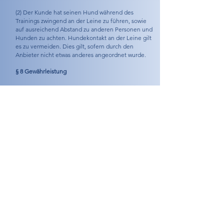
(2) Der Kunde hat seinen Hund während des
Trainings zwingend an der Leine zu führen, sowie
auf ausreichend Abstand zu anderen Personen und
Hunden zu achten. Hundekontakt an der Leine gilt
es zu vermeiden. Dies gilt, sofern durch den
Anbieter nicht etwas anderes angeordnet wurde.
§ 8 Gewährleistung
(1) Der Anbieter ist bemüht, alle Tätigkeiten im
Hundetraining mit größter Sorgfalt und unter
Beachtung anerkannter wissenschaftlicher
Erkenntnisse und Grundsätze zur Verfügung zu
stellen. Alle Empfehlungen und Analysen erfolgen
nach bestem Wissen und Gewissen.
(2) Gewährleistung für die Wirksamkeit seiner
Empfehlungen und Trainingseinheiten übernimmt
der Anbieter nicht. Der Erfolg des Trainings liegt
zum größten Teil außerhalb seines Einflussbereichs
und hängt wesentlich von der Mitarbeit des Kunden
und seines Hundes ab, weshalb er nicht garantiert
werden kann.
§ 9 Haftung