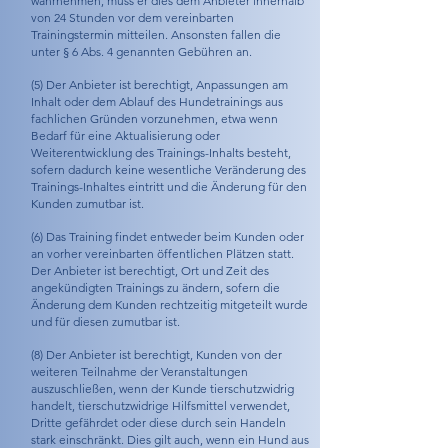
wahrnehmen, muss er dies dem Anbieter innerhalb
von 24 Stunden vor dem vereinbarten
Trainingstermin mitteilen. Ansonsten fallen die
unter § 6 Abs. 4 genannten Gebühren an.
(5) Der Anbieter ist berechtigt, Anpassungen am
Inhalt oder dem Ablauf des Hundetrainings aus
fachlichen Gründen vorzunehmen, etwa wenn
Bedarf für eine Aktualisierung oder
Weiterentwicklung des Trainings-Inhalts besteht,
sofern dadurch keine wesentliche Veränderung des
Trainings-Inhaltes eintritt und die Änderung für den
Kunden zumutbar ist.
(6) Das Training findet entweder beim Kunden oder
an vorher vereinbarten öffentlichen Plätzen statt.
Der Anbieter ist berechtigt, Ort und Zeit des
angekündigten Trainings zu ändern, sofern die
Änderung dem Kunden rechtzeitig mitgeteilt wurde
und für diesen zumutbar ist.
(8) Der Anbieter ist berechtigt, Kunden von der
weiteren Teilnahme der Veranstaltungen
auszuschließen, wenn der Kunde tierschutzwidrig
handelt, tierschutzwidrige Hilfsmittel verwendet,
Dritte gefährdet oder diese durch sein Handeln
stark einschränkt. Dies gilt auch, wenn ein Hund aus